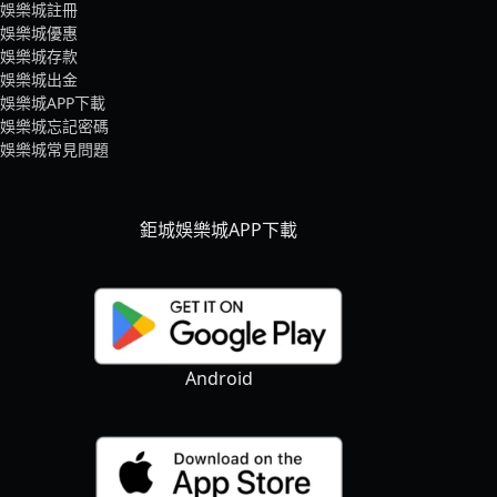
娛樂城註冊
娛樂城優惠
娛樂城存款
娛樂城出金
娛樂城APP下載
娛樂城忘記密碼
娛樂城常見問題
鉅城娛樂城APP下載
Android