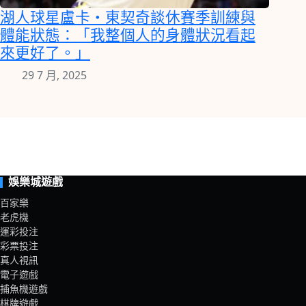
湖人球星盧卡・東契奇談休賽季訓練與
體能狀態：「我整個人的身體狀況看起
來更好了。」
29 7 月, 2025
娛樂城遊戲
百家樂
老虎機
運彩投注
彩票投注
真人視訊
電子遊戲
捕魚機遊戲
棋牌遊戲