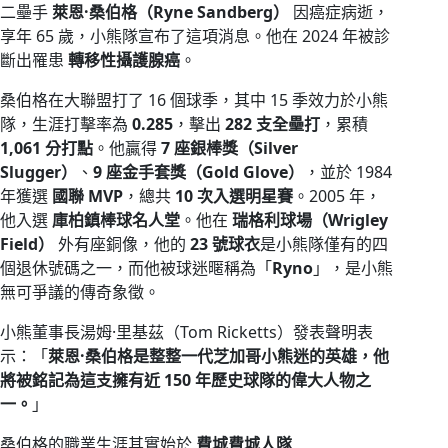
二壘手
萊恩·桑伯格（Ryne Sandberg）
因癌症病逝，
享年 65 歲，小熊隊宣布了這項消息。他在 2024 年被診
斷出罹患
轉移性攝護腺癌
。
桑伯格在大聯盟打了 16 個球季，其中 15 季效力於小熊
隊，生涯打擊率為
0.285
，擊出
282 支全壘打
，累積
1,061 分打點
。他贏得
7 座銀棒獎（Silver
Slugger）
、
9 座金手套獎（Gold Glove）
，並於 1984
年獲選
國聯 MVP
，總共
10 次入選明星賽
。2005 年，
他入選
庫柏鎮棒球名人堂
。他在
瑞格利球場（Wrigley
Field）
外有座銅像，他的
23 號球衣
是小熊隊僅有的四
個退休號碼之一，而他被球迷暱稱為「
Ryno
」，是小熊
無可爭議的傳奇象徵。
小熊董事長湯姆·里基茲（Tom Ricketts）發表聲明表
示：「
萊恩·桑伯格是整整一代芝加哥小熊迷的英雄，他
將被銘記為這支擁有近 150 年歷史球隊的偉大人物之
一。
」
桑伯格的職業生涯其實始於
費城費城人隊