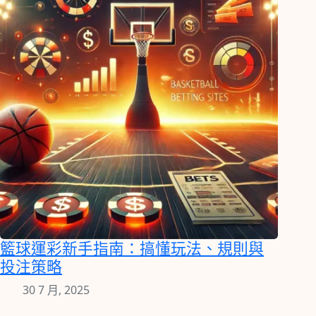
籃球運彩新手指南：搞懂玩法、規則與
投注策略
30 7 月, 2025