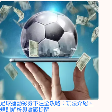
足球運動彩券下注全攻略：玩法介紹、
規則解析與實戰提醒