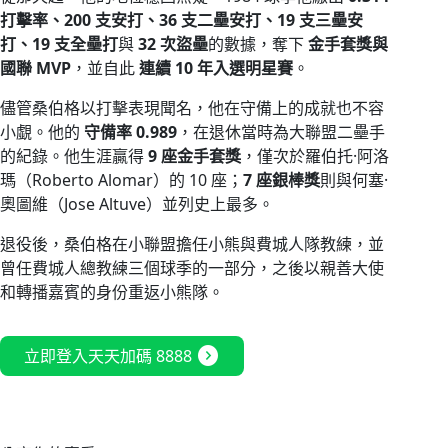
打擊率、200 支安打、36 支二壘安打、19 支三壘安
打、19 支全壘打
與
32 次盜壘
的數據，奪下
金手套獎與
國聯 MVP
，並自此
連續 10 年入選明星賽
。
儘管桑伯格以打擊表現聞名，他在守備上的成就也不容
小覷。他的
守備率 0.989
，在退休當時為大聯盟二壘手
的紀錄。他生涯贏得
9 座金手套獎
，僅次於羅伯托·阿洛
瑪（Roberto Alomar）的 10 座；
7 座銀棒獎
則與何塞·
奧圖維（Jose Altuve）並列史上最多。
退役後，桑伯格在小聯盟擔任小熊與費城人隊教練，並
曾任費城人總教練三個球季的一部分，之後以親善大使
和轉播嘉賓的身份重返小熊隊。
expand_circle_right
立即登入天天加碼 8888