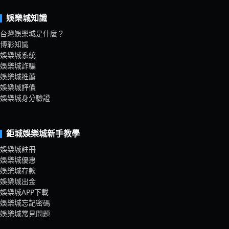
一
次
娛樂城知識
看
台灣娛樂城是什麼？
懂
博彩知識
娛樂城系統
娛樂城詐騙
娛樂城推薦
娛樂城評價
娛樂城身分驗證
鉅城娛樂城新手教學
娛樂城註冊
娛樂城優惠
娛樂城存款
娛樂城出金
娛樂城APP下載
娛樂城忘記密碼
娛樂城常見問題