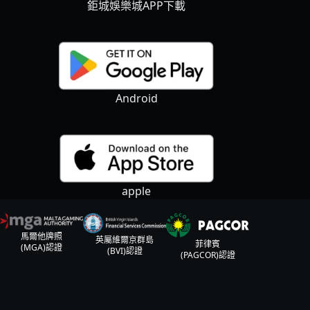
鉅城娛樂城APP下載
Android
apple
馬爾他牌照
英屬維爾京群島
菲律賓
(MGA)認證
(BVI)認證
(PAGCOR)認證