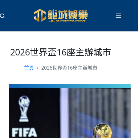
跳
至
主
要
內
容
2026世界盃16座主辦城市
首頁
2026世界盃16座主辦城市