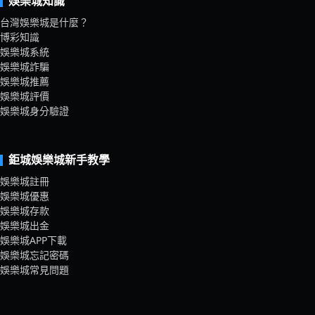
娛樂城知識
看
台灣娛樂城是什麼？
懂
博彩知識
娛樂城系統
娛樂城詐騙
娛樂城推薦
娛樂城評價
娛樂城身分驗證
鉅城娛樂城新手教學
娛樂城註冊
娛樂城優惠
娛樂城存款
娛樂城出金
娛樂城APP下載
娛樂城忘記密碼
娛樂城常見問題