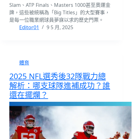
Slam、ATP Finals、Masters 1000甚至奧運金
牌，這些被統稱為「Big Titles」的大型賽事，
是每一位職業網球員夢寐以求的歷史門票。
Editor01
9 5 月, 2025
體育
2025 NFL選秀後32隊戰力總
解析：哪支球隊進補成功？誰
還在擺爛？