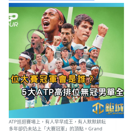
ATP巡迴賽場上，有人早早成王，有人默默耕耘
多年卻仍未站上「大賽冠軍」的頂點。Grand