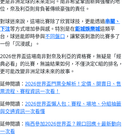
更是非洲足球的未來走向。南非希望鞏固新興強權的地
位，奈及利亞則背負著傳統豪強的責任。
對球迷來說，這場比賽除了欣賞球技，更能透過
串關、
下注
等方式增加參與感。特別是在
鉅城娛樂城
這類平
台，球迷能即時參與
不同盤口
，讓緊張刺激的比賽多了
一份「沉浸感」。
2026世界盃這場南非對奈及利亞的資格賽，無疑是「經
典必看」的比賽，無論結果如何，不僅決定C組的排名，
更可能改變非洲足球未來的故事。
延伸閱讀：
2026世界盃門票全解析！定價、開賣日、售
票流程、賽程資訊一次看！
延伸閱讀：
2026世界盃懶人包：賽程、場地、分組抽籤
與交通資訊一次看懂
延伸閱讀：
梅西參加2026世界盃？親口回應＋最新動向
一次看