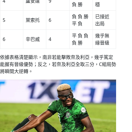
4
盧安達
9
負 勝
穩
負 負 勝
已接近
5
萊索托
6
平 負
出局
平 負 負
幾乎無
6
辛巴威
4
負 勝
緣晉級
依據表格清楚顯示，南非若能擊敗奈及利亞，幾乎篤定
能握有晉級優勢；反之，若奈及利亞全取三分，C組局勢
將瞬間大逆轉。