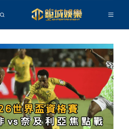
跳
至
主
要
內
容