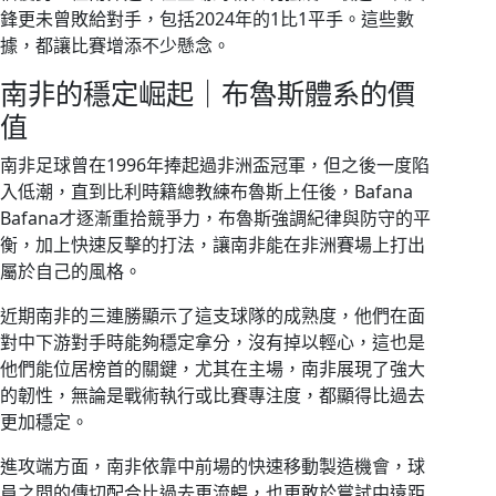
鋒更未曾敗給對手，包括2024年的1比1平手。這些數
據，都讓比賽增添不少懸念。
南非的穩定崛起｜布魯斯體系的價
值
南非足球曾在1996年捧起過非洲盃冠軍，但之後一度陷
入低潮，直到比利時籍總教練布魯斯上任後，Bafana
Bafana才逐漸重拾競爭力，布魯斯強調紀律與防守的平
衡，加上快速反擊的打法，讓南非能在非洲賽場上打出
屬於自己的風格。
近期南非的三連勝顯示了這支球隊的成熟度，他們在面
對中下游對手時能夠穩定拿分，沒有掉以輕心，這也是
他們能位居榜首的關鍵，尤其在主場，南非展現了強大
的韌性，無論是戰術執行或比賽專注度，都顯得比過去
更加穩定。
進攻端方面，南非依靠中前場的快速移動製造機會，球
員之間的傳切配合比過去更流暢，也更敢於嘗試中遠距