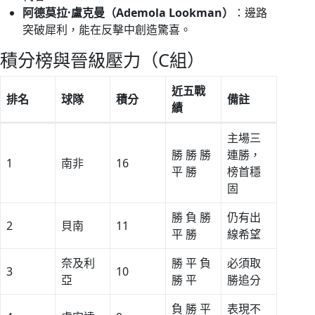
阿德莫拉·盧克曼（Ademola Lookman）
：邊路
突破犀利，能在反擊中創造驚喜。
積分榜與晉級壓力（C組）
近五戰
排名
球隊
積分
備註
績
主場三
勝 勝 勝
連勝，
1
南非
16
平 勝
榜首穩
固
勝 負 勝
仍有出
2
貝南
11
平 勝
線希望
奈及利
勝 平 負
必須取
3
10
亞
勝 平
勝追分
負 勝 平
表現不