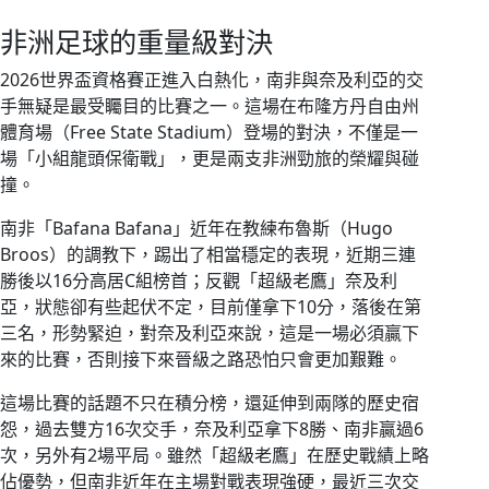
非洲足球的重量級對決
2026世界盃資格賽正進入白熱化，南非與奈及利亞的交
手無疑是最受矚目的比賽之一。這場在布隆方丹自由州
體育場（Free State Stadium）登場的對決，不僅是一
場「小組龍頭保衛戰」，更是兩支非洲勁旅的榮耀與碰
撞。
南非「Bafana Bafana」近年在教練布魯斯（Hugo
Broos）的調教下，踢出了相當穩定的表現，近期三連
勝後以16分高居C組榜首；反觀「超級老鷹」奈及利
亞，狀態卻有些起伏不定，目前僅拿下10分，落後在第
三名，形勢緊迫，對奈及利亞來說，這是一場必須贏下
來的比賽，否則接下來晉級之路恐怕只會更加艱難。
這場比賽的話題不只在積分榜，還延伸到兩隊的歷史宿
怨，過去雙方16次交手，奈及利亞拿下8勝、南非贏過6
次，另外有2場平局。雖然「超級老鷹」在歷史戰績上略
佔優勢，但南非近年在主場對戰表現強硬，最近三次交