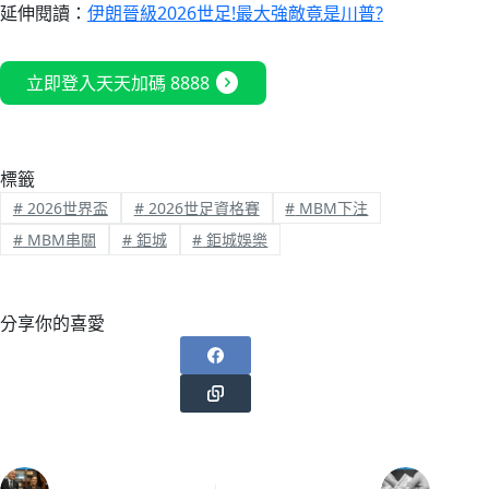
延伸閱讀：
伊朗晉級2026世足!最大強敵竟是川普?
expand_circle_right
立即登入天天加碼 8888
標籤
#
2026世界盃
#
2026世足資格賽
#
MBM下注
#
MBM串關
#
鉅城
#
鉅城娛樂
分享你的喜愛