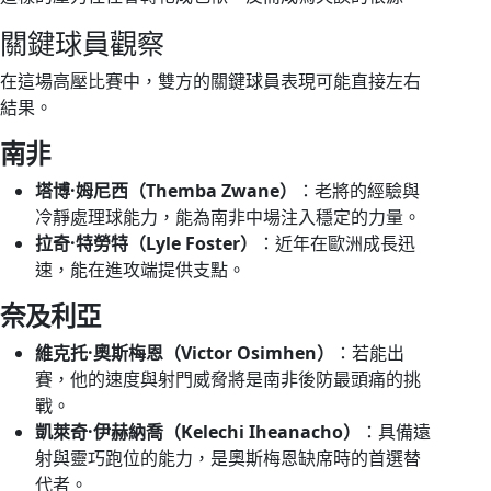
關鍵球員觀察
在這場高壓比賽中，雙方的關鍵球員表現可能直接左右
結果。
南非
塔博·姆尼西（Themba Zwane）
：老將的經驗與
冷靜處理球能力，能為南非中場注入穩定的力量。
拉奇·特勞特（Lyle Foster）
：近年在歐洲成長迅
速，能在進攻端提供支點。
奈及利亞
維克托·奧斯梅恩（Victor Osimhen）
：若能出
賽，他的速度與射門威脅將是南非後防最頭痛的挑
戰。
凱萊奇·伊赫納喬（Kelechi Iheanacho）
：具備遠
射與靈巧跑位的能力，是奧斯梅恩缺席時的首選替
代者。