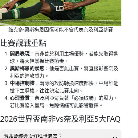
維克多·奧斯梅恩因傷可能不會代表奈及利亞參賽
比賽觀戰重點
開局表現
：南非善於利用主場優勢，若能先取得進
球，將大幅掌握比賽節奏。
奧斯梅恩的狀態
：他是否能出賽，將直接影響奈及
利亞的進攻威力。
中場控制權
：兩隊的攻防轉換速度都快，中場誰能
搶下主導權，往往決定比賽走向。
心理素質
：奈及利亞背負著「必須取勝」的壓力，
若比賽陷入僵局，焦躁情緒可能影響發揮。
2026世界盃南非vs奈及利亞5大FAQ
南非曾經幾次打進世界盃？