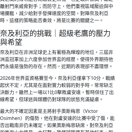
離射門來威脅對手；而防守上，他們重視區域壓迫與中
場攔截，減少給對手發揮速度的空間，對陣奈及利亞
時，這樣的策略能否奏效，將是比賽的關鍵之一。
奈及利亞的挑戰｜超級老鷹的壓力
與希望
奈及利亞在非洲足球史上有著極為輝煌的地位，三屆非
洲盃冠軍加上六度參加世界盃的經歷，使得外界期待他
們永遠是強勢的存在。然而，近期的表現卻不盡理想。
2026年世界盃資格賽至今，奈及利亞僅拿下10分，戰績
起伏不定，尤其是在面對實力較弱的對手時，常常缺乏
決斷力。雖然上一場以1比0擊敗盧安達，暫時保住了出
線希望，但球迷與媒體仍對球隊的狀態充滿疑慮。
最大的不確定因素是主將射手奧斯梅恩（Victor
Osimhen）的傷勢，他在對盧安達的比賽中受了傷，能
否出戰南非仍未確定，如果奧斯梅恩缺席，對奈及利亞