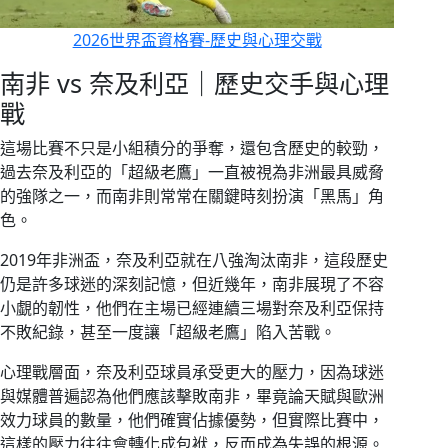
2026世界盃資格賽-歷史與心理交戰
南非 vs 奈及利亞｜歷史交手與心理
戰
這場比賽不只是小組積分的爭奪，還包含歷史的較勁，
過去奈及利亞的「超級老鷹」一直被視為非洲最具威脅
的強隊之一，而南非則常常在關鍵時刻扮演「黑馬」角
色。
2019年非洲盃，奈及利亞就在八強淘汰南非，這段歷史
仍是許多球迷的深刻記憶，但近幾年，南非展現了不容
小覷的韌性，他們在主場已經連續三場對奈及利亞保持
不敗紀錄，甚至一度讓「超級老鷹」陷入苦戰。
心理戰層面，奈及利亞球員承受更大的壓力，因為球迷
與媒體普遍認為他們應該擊敗南非，畢竟論天賦與歐洲
效力球員的數量，他們確實佔據優勢，但實際比賽中，
這樣的壓力往往會轉化成包袱，反而成為失誤的根源。