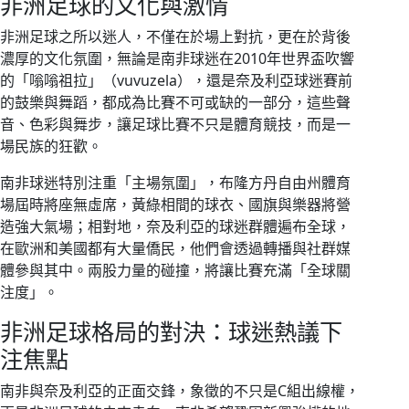
非洲足球的文化與激情
非洲足球之所以迷人，不僅在於場上對抗，更在於背後
濃厚的文化氛圍，無論是南非球迷在2010年世界盃吹響
的「嗡嗡祖拉」（vuvuzela），還是奈及利亞球迷賽前
的鼓樂與舞蹈，都成為比賽不可或缺的一部分，這些聲
音、色彩與舞步，讓足球比賽不只是體育競技，而是一
場民族的狂歡。
南非球迷特別注重「主場氛圍」，布隆方丹自由州體育
場屆時將座無虛席，黃綠相間的球衣、國旗與樂器將營
造強大氣場；相對地，奈及利亞的球迷群體遍布全球，
在歐洲和美國都有大量僑民，他們會透過轉播與社群媒
體參與其中。兩股力量的碰撞，將讓比賽充滿「全球關
注度」。
非洲足球格局的對決：球迷熱議下
注焦點
南非與奈及利亞的正面交鋒，象徵的不只是C組出線權，