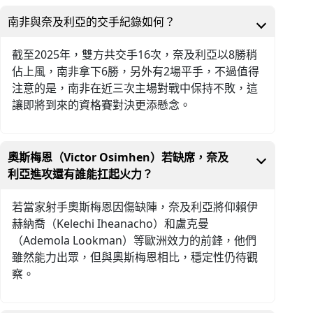
南非與奈及利亞的交手紀錄如何？
截至2025年，雙方共交手16次，奈及利亞以8勝稍
佔上風，南非拿下6勝，另外有2場平手，不過值得
注意的是，南非在近三次主場對戰中保持不敗，這
讓即將到來的資格賽對決更添懸念。
奧斯梅恩（Victor Osimhen）若缺席，奈及
利亞進攻還有誰能扛起火力？
若當家射手奧斯梅恩因傷缺陣，奈及利亞將仰賴伊
赫納喬（Kelechi Iheanacho）和盧克曼
（Ademola Lookman）等歐洲效力的前鋒，他們
雖然能力出眾，但與奧斯梅恩相比，穩定性仍待觀
察。