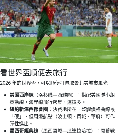
看世界盃順便去旅行
2026 年的世界盃，可以順便打包取景北美城市風光
美國西岸線
（洛杉磯—西雅圖）：搭配美國隊小組
賽動線，海岸線飛行密集、選擇多。
紐約新澤西都會圈
：決賽地所在，整體價格曲線最
「硬」，但周邊航點（波士頓、費城、華府）可作
彈性進出。
墨西哥經典線
（墨西哥城—瓜達拉哈拉）：開幕戰