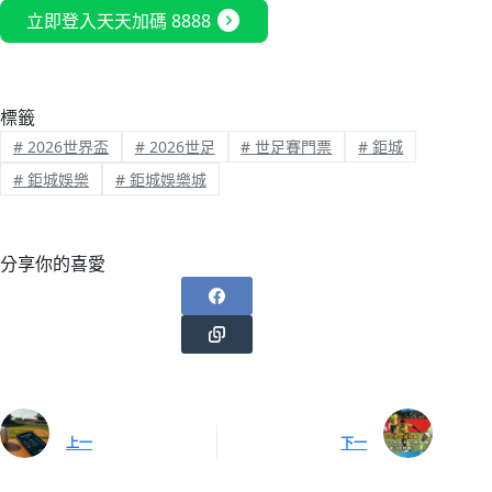
expand_circle_right
立即登入天天加碼 8888
標籤
#
2026世界盃
#
2026世足
#
世足賽門票
#
鉅城
#
鉅城娛樂
#
鉅城娛樂城
分享你的喜愛
上一
下一