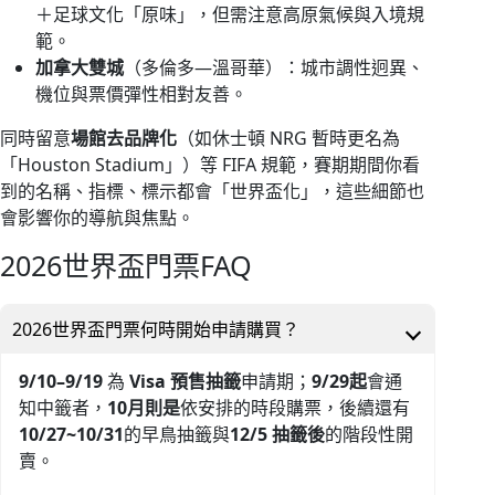
＋足球文化「原味」，但需注意高原氣候與入境規
範。
加拿大雙城
（多倫多—溫哥華）：城市調性迥異、
機位與票價彈性相對友善。
同時留意
場館去品牌化
（如休士頓 NRG 暫時更名為
「Houston Stadium」）等 FIFA 規範，賽期期間你看
到的名稱、指標、標示都會「世界盃化」，這些細節也
會影響你的導航與焦點。
2026世界盃門票FAQ
2026世界盃門票何時開始申請購買？
9/10–9/19
為
Visa 預售抽籤
申請期；
9/29起
會通
知中籤者，
10月則是
依安排的時段購票，後續還有
10/27~10/31
的早鳥抽籤與
12/5 抽籤後
的階段性開
賣。