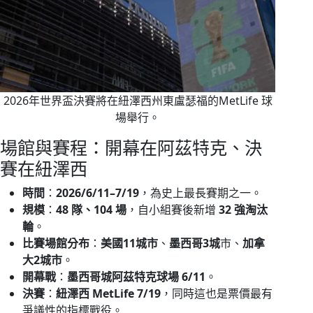
2026年世界盃決賽將在紐澤西州東盧瑟福的MetLife 球
場舉行。
場館與賽程：開幕在阿茲特克、決
賽在紐澤西
時間
：
2026/6/11–7/19
，為史上最長賽期之一。
規模
：
48 隊、104 場
，自小組賽後新增
32 強淘汰
輪
。
比賽場館分布
：
美國11城市
、
墨西哥3城
市、
加拿
大2城市
。
開幕戰
：
墨西哥城阿茲特克球場 6/11
。
決賽
：
紐澤西 MetLife 7/19
，同時這也是票價最有
爭議性的指標戰役。