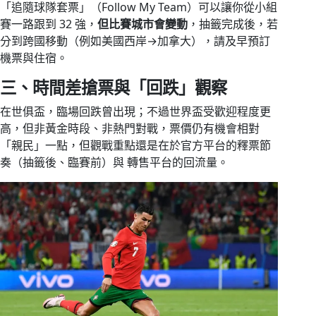
「追隨球隊套票」（Follow My Team）可以讓你從小組
賽一路跟到 32 強，
但比賽城市會變動
，抽籤完成後，若
分到跨國移動（例如美國西岸→加拿大），請及早預訂
機票與住宿。
三、時間差搶票與「回跌」觀察
在世俱盃，臨場回跌曾出現；不過世界盃受歡迎程度更
高，但非黃金時段、非熱門對戰，票價仍有機會相對
「親民」一點，但觀戰重點還是在於官方平台的釋票節
奏（抽籤後、臨賽前）與 轉售平台的回流量。