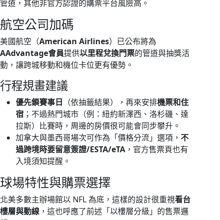
管道，其他非官方認證的購票平台風險高。
航空公司加碼
美國航空（
American Airlines
）已公布將為
AAdvantage會員
提供
以里程兌換門票
的管道與抽獎活
動，讓跨城移動和機位卡位更有優勢。
行程規畫建議
優先鎖賽事日
（依抽籤結果），再來安排
機票和住
宿
；不過熱門城市（例：紐約新澤西、洛杉磯、達
拉斯）比賽時，周邊的房價很可能會同步攀升。
加拿大與墨西哥場次可作為「價格分流」選項，
不
過跨境時要留意簽證/ESTA/eTA
，官方售票頁也有
入境須知提醒。
球場特性與購票選擇
北美多數主辦場館以 NFL 為底，這樣的設計很重視
看台
樓層與動線
，這也呼應了前述「以樓層分級」的售票邏