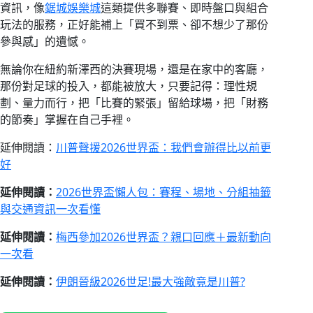
資訊，像
鋸城娛樂城
這類提供多聯賽、即時盤口與組合
玩法的服務，正好能補上「買不到票、卻不想少了那份
參與感」的遺憾。
無論你在紐約新澤西的決賽現場，還是在家中的客廳，
那份對足球的投入，都能被放大，只要記得：理性規
劃、量力而行，把「比賽的緊張」留給球場，把「財務
的節奏」掌握在自己手裡。
延伸閱讀：
川普聲援2026世界盃：我們會辦得比以前更
好
延伸閱讀：
2026世界盃懶人包：賽程、場地、分組抽籤
與交通資訊一次看懂
延伸閱讀：
梅西參加2026世界盃？親口回應＋最新動向
一次看
延伸閱讀：
伊朗晉級2026世足!最大強敵竟是川普?