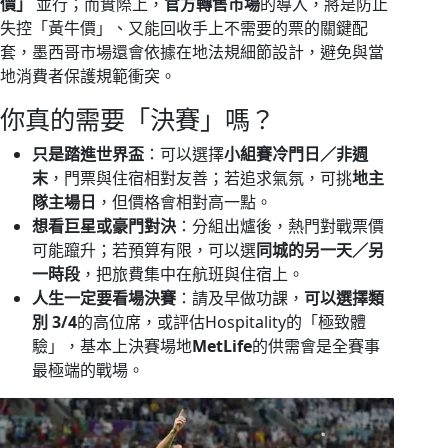
價」
並行；而實際上，
官方轉售市場
的導入，將是防止
失控「黃牛價」、又能回收手上不需要的票的關鍵配
套，墨西哥市場還會依據在地法規細節設計，避免與當
地消費者保護規範衝突。
你真的需要「決賽」嗎？
只是踏進世界盃
：可以選擇
小組賽冷門日／非週
末
，門票與住宿相對友善；若追求氣氛，可挑
地主
隊主場日
，但價格會相對高一點。
想看巨星或豪門對決
：分組出爐後，熱門對戰票價
可能躥升；若預算有限，可以選
同城的另一天／另
一時段
，把旅費集中在航班與住宿上。
人生一定要看場決賽
：請及早做功課，
可以選擇類
別 3/4
的高位席，或評估Hospitality的「極致體
驗」，基本上決賽場地
MetLife
的供需會是全賽事
最極端的戰場。