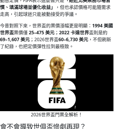
動態定價，FIFA表示這麼做只是
「貼近北美票務市場習
慣、填滿球場並優化收益」
，但也承認價格可能隨需求
走高，引起球迷只能被動接受的爭議。
今昔對照下來，世界盃的票價漲幅更是明顯：
1994 美國
世界盃
票價僅
25–475 美元
；
2022 卡達世界
盃則是約
69–1,607 美元
；2026世界盃
60–6,730 美元
，不但刷新
了紀錄，也把定價彈性拉到最極致。
2026世界盃門票全解析！
會不會導致世俱盃慘劇再現？