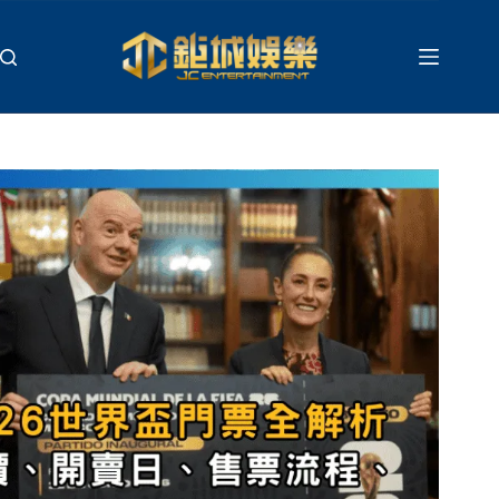
跳
至
主
要
內
容