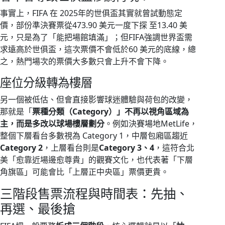
事實上，FIFA 在 2025年的世俱盃其實就曾試動態定
價，部份準決賽票從473.90 美元一度下探 至13.40 美
元，只是為了「能把場館填滿」；但FIFA強調世界盃需
求遠高於世俱盃，這次票價不會低於60 美元的底線，總
之，熱門場次的票價大多數只會上升不會下降。
座位分級轉為樓層
另一個被低估、但會直接影響球迷體驗與荷包的改變，
那就是「
票種分類（Category）」不再以視角區域為
主，而是多改以球場樓層劃分
。例如決賽場地MetLife，
整個下層看台多數視為 Category 1，中層包廂區趨近
Category 2
，上層看台則是
Category 3、4
，這符合北
美「愈靠近場邊愈尊貴」的觀賽文化，也代表著「下層
角旗區」可能會比「上層正中央區」票價更貴。
三階段售票流程與時間表：先抽、
再選、最後搶