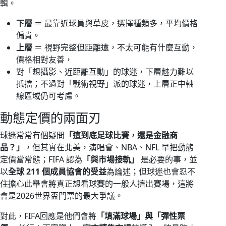
輯。
下層
＝ 最靠近球員與草皮，選擇種類多，平均價格
偏貴。
上層
＝ 視野完整但距離遠，不太可能有什麼互動，
價格相對友善，
對「想攝影、近距離互動」的球迷，下層魅力難以
抵擋；不過對「戰術視野」派的球迷，上層正中軸
線區域仍可考慮。
動態定價的兩面刃
球迷常常有個疑問
「這到底足球比賽，還是金融商
品？」
，但其實在北美，演唱會、NBA、NFL 早把動態
定價當常態；FIFA 認為
「與市場接軌」
是必要的事，並
以
全球 211 個成員協會的受益
為論述；但球迷也會忍不
住擔心此舉會將真正想看球賽的一般人擠出賽場，這將
會是2026世界盃門票的最大爭議。
對此，FIFA回應是他們會將
「填滿球場」與「彈性票