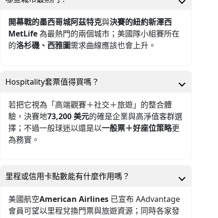
開幕戰的墨西哥城阿茲特克
與
決賽的紐約新澤西
MetLife
為最熱門的兩個城市；美國隊小組賽所在
的
洛杉磯、西雅圖
需求曲線應該也會上升。
Hospitality套票值得買嗎？
若把它視為「高端觀賽＋社交＋旅遊」的整合體
驗，決賽地
73,200 美元
的確是企業與高淨值客群選
擇；不過一般球迷以還是以
一般票＋好座位策略
更
為務實。
里程或信用卡點數能有什麼作用嗎？
美國航空
American Airlines
已宣布 AAdvantage
會員可望以里程兌換門票與旅遊資源；同時各家發