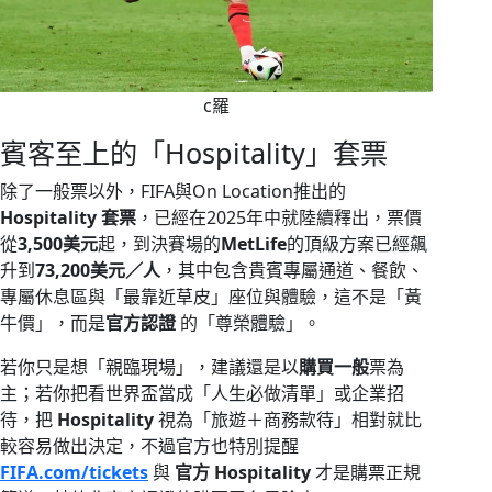
c羅
賓客至上的「Hospitality」套票
除了一般票以外，FIFA與On Location推出的
Hospitality 套票
，已經在2025年中就陸續釋出，票價
從
3,500美元
起，到決賽場的
MetLife
的頂級方案已經飆
升到
73,200美元／人
，其中包含貴賓專屬通道、餐飲、
專屬休息區與「最靠近草皮」座位與體驗，這不是「黃
牛價」，而是
官方認證
的「尊榮體驗」。
若你只是想「親臨現場」，建議還是以
購買一般
票為
主；若你把看世界盃當成「人生必做清單」或企業招
待，把
Hospitality
視為「旅遊＋商務款待」相對就比
較容易做出決定，不過官方也特別提醒
FIFA.com/tickets
與
官方 Hospitality
才是購票正規