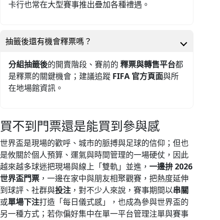
卡行也常在大型賽事推出疊加各種禮遇。
抽籤後還有機會釋票嗎？
分組抽籤後
的開賣階段、賽前的
釋票與轉售平台
都
是釋票的關鍵機會；建議追蹤
FIFA 官方頁面
與所
在地場館資訊。
買不到門票還是能買到參與感
世界盃是現場的歡呼、城市的脈搏與足球的信仰；但也
是攸關於個人預算、運氣與時間管理的一場硬仗，因此
越來越多球迷把現場與線上「雙軌」並進，
一邊拚 2026
世界盃門票
，一邊在家中與朋友相聚觀賽，把熱度延伸
到球評、社群與
投注
，對不少人來說，賽事期間以
串關
或
單場下注
打造「每日儀式感」，也成為參與世界盃的
另一種方式；若你偏好集中在單一平台管理注單與賽事