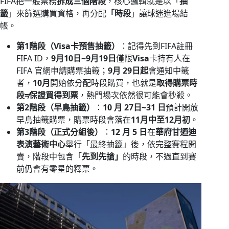
FIFA把一般票務
拆成三個階段
，核心邏輯就是以「
抽
籤
」來篩選購買資格，再分配
「時段
」讓球迷進場結
帳。
第1階段（Visa卡預售抽籤）
：記得先到FIFA註冊
FIFA ID，
9月10日~9月19日
僅限
Visa
卡持有人在
FIFA 官網申請購票抽籤；
9月 29日起
會通知中籤
者，
10月
開始依分配時段購買，也就是
取得購票時
段≠保證買得到票
，熱門場次依然很可能會秒殺。
第2階段（早鳥抽籤）
：
10 月 27日~31 日
預計開放
早鳥抽籤購票，購票時段會落在
11月中至12月初
。
第3階段（正式分組後）
：
12 月 5 日
在
華府甘迺迪
表演藝術中心
舉行「最終抽籤」後，依完整賽程開
賣，階段中包含「
先到先搶」
的時段，不過直到賽
前仍會有零星的釋票。