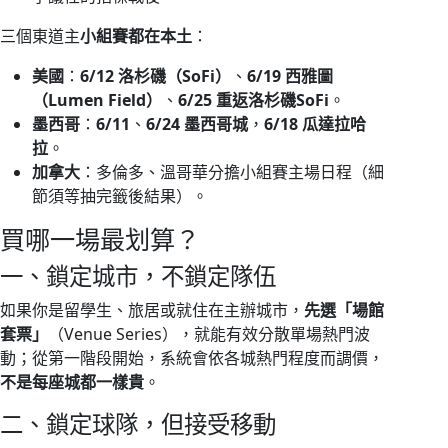
三個東道主
小組賽都在本土
：
美國
：
6/12 洛杉磯（SoFi）
、
6/19 西雅圖
（Lumen Field）
、
6/25 重返洛杉磯SoFi
。
墨西哥
：
6/11
、
6/24 墨西哥城
，
6/18 瓜達拉哈
拉
。
加拿大
：多倫多、溫哥華分擔小組賽主場日程（細
節須等抽完籤後結果）。
買哪一場最划算？
一、鎖定城市，不鎖定隊伍
如果你是留學生、旅居或就住在主辦城市，
先選「場館
套票」
（Venue Series），就能有效分散單場熱門波
動；從第一階段開始，系統會依各城熱門程度而調價，
不是每座城都一樣貴
。
二、鎖定球隊，但接受移動