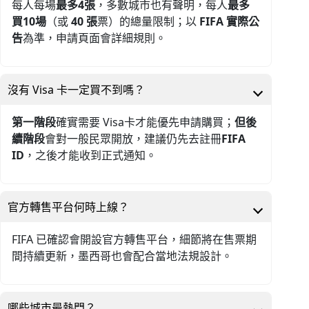
每人每場
最多4張
，多數城市也有聲明，每人
最多
買10場
（或
40 張
票）的總量限制；以
FIFA 實際公
告
為準，申請頁面會詳細規則。
沒有 Visa 卡一定買不到嗎？
第一階段
確實需要 Visa卡才能優先申請購買；
但後
續階段
會對一般民眾開放，建議仍先去註冊
FIFA
ID
，之後才能收到正式通知。
官方轉售平台何時上線？
FIFA 已確認會開設官方轉售平台，細節將在售票期
間持續更新，墨西哥也會配合當地法規設計。
哪些城市最熱門？