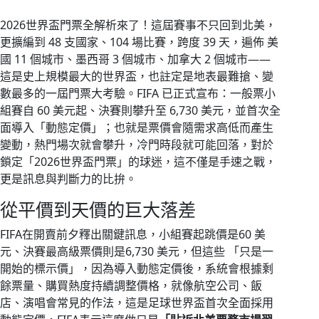
2026世界盃門票全解析來了！這屆賽事不只回到北美，
更擴編到 48 支國家、104 場比賽，跨度 39 天，遍佈 美
國 11 個城市、墨西哥 3 個城市、加拿大 2 個城市——
這是史上規模最大的世界盃，也註定是地表最難搶、變
數最多的一屆門票大考驗。FIFA 已正式宣布：一般票小
組賽自 60 美元起、決賽則攀升至 6,730 美元，並首次全
面導入「動態定價」；也就是票價會隨需求高低而產生
變動，熱門場次就會攀升，冷門時段就可能回落，對於
鎖定「2026世界盃門票」的球迷，這不僅是手速之戰，
更是訊息與判斷力的比拚。
從平價到天價的巨大落差
FIFA在開賣前夕釋出關鍵訊息，小組賽起跳價是60 美
元、決賽最高級票價則是6,730 美元，但這些 「只是一
開始的標示價」，因為導入動態定價後，系統會根據剩
餘票量、購買熱度持續調整價格，就像航空公司、飯
店、演唱會常見的作法，這是足球世界盃首次全面採用