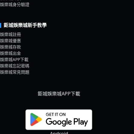
娛樂城身分驗證
鉅城娛樂城新手教學
娛樂城註冊
娛樂城優惠
娛樂城存款
娛樂城出金
娛樂城APP下載
娛樂城忘記密碼
娛樂城常見問題
鉅城娛樂城APP下載
Android