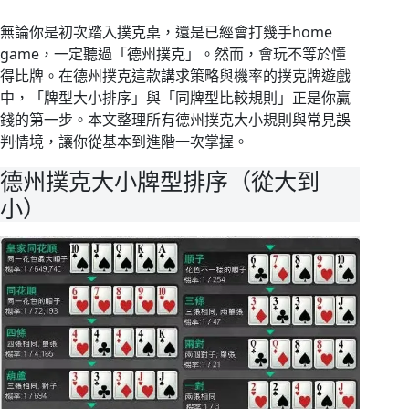
無論你是初次踏入撲克桌，還是已經會打幾手home
game，一定聽過「德州撲克」。然而，會玩不等於懂
得比牌。在德州撲克這款講求策略與機率的撲克牌遊戲
中，「牌型大小排序」與「同牌型比較規則」正是你贏
錢的第一步。本文整理所有德州撲克大小規則與常見誤
判情境，讓你從基本到進階一次掌握。
德州撲克大小牌型排序（從大到
小）