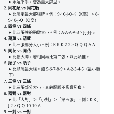
➤ 永遠平手，皆為最大牌型。
同花順 vs 同花順
➤ 比尾張最大那張牌。例：9-10-J-Q-K（K高） > 8-
9-10-J-Q（Q高）
四條 vs 四條
➤ 比四張牌的點數大小。例：A-A-A-A-3 > J-J-J-J-5
葫蘆 vs 葫蘆
➤ 比三張部分大小。例：K-K-K-2-2 > Q-Q-Q-A-A
同花 vs 同花
➤ 比最大牌，若相同再比第二張，以此類推。
順子 vs 順子
➤ 比順尾最大張。如 5-6-7-8-9 > A-2-3-4-5（最小順
子）
三條 vs 三條
➤ 比三張部分大小，其餘踢腳不影響勝負。
兩對 vs 兩對
➤ 比「大對」＞「小對」＞「第五張」。例：K-K-J-
J-2 > Q-Q-10-10-A
一對 vs 一對