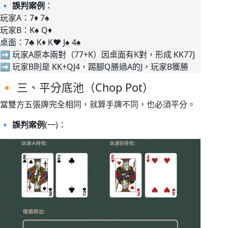
🔹
誤判案例
：
玩家A：7♦ 7♠
玩家B：K♠ Q♦
桌面：7♣ K♦ K♥ J♠ 4♠
➡ 玩家A原本兩對（77+K）因桌面有K對，形成 KK77J
➡ 玩家B則是 KK+QJ4，踢腳Q勝過A的J，玩家B獲勝
🔸 三、平分底池（Chop Pot）
當雙方五張牌完全相同，就算手牌不同，也必須平分。
🔹
誤判案例
(一)：