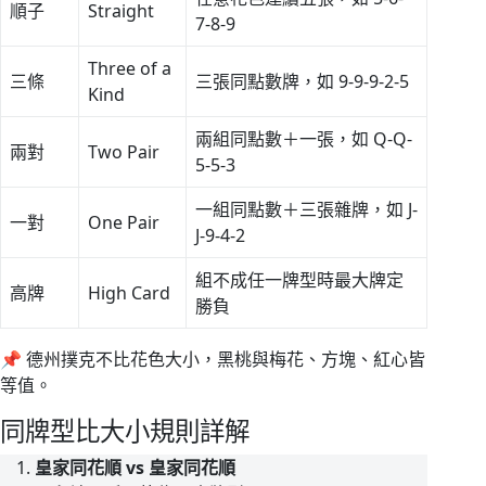
順子
Straight
7-8-9
Three of a
三條
三張同點數牌，如 9-9-9-2-5
Kind
兩組同點數＋一張，如 Q-Q-
兩對
Two Pair
5-5-3
一組同點數＋三張雜牌，如 J-
一對
One Pair
J-9-4-2
組不成任一牌型時最大牌定
高牌
High Card
勝負
📌 德州撲克不比花色大小，黑桃與梅花、方塊、紅心皆
等值。
同牌型比大小規則詳解
皇家同花順 vs 皇家同花順