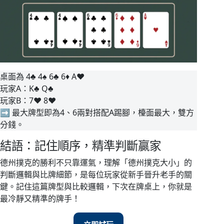
桌面為 4♣ 4♠ 6♣ 6♦ A♥
玩家A：K♣ Q♣
玩家B：7♥ 8♥
➡ 最大牌型即為4、6兩對搭配A踢腳，檯面最大，雙方
分錢。
結語：記住順序，精準判斷贏家
德州撲克的勝利不只靠運氣，理解「德州撲克大小」的
判斷邏輯與比牌細節，是每位玩家從新手晉升老手的關
鍵。記住這篇牌型與比較邏輯，下次在牌桌上，你就是
最冷靜又精準的牌手！