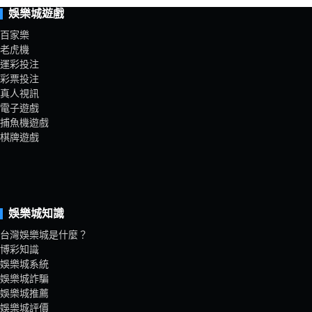
娛樂城遊戲
百家樂
老虎機
運彩投注
彩票投注
真人視訊
電子遊戲
捕魚機遊戲
棋牌遊戲
娛樂城知識
台灣娛樂城是什麼？
博彩知識
娛樂城系統
娛樂城詐騙
娛樂城推薦
娛樂城評價