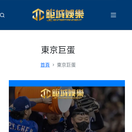
跳
至
主
要
內
容
東京巨蛋
首頁
東京巨蛋