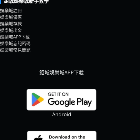
鉅城娛樂城新手教學
人
包
娛樂城註冊
娛樂城優惠
娛樂城存款
娛樂城出金
娛樂城APP下載
娛樂城忘記密碼
娛樂城常見問題
鉅城娛樂城APP下載
Android