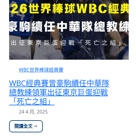
WBC世界棒球經典賽
WBC經典賽曾豪駒續任中華隊
總教練領軍出征東京巨蛋迎戰
「死亡之組」
24 4 月, 2025
閱讀全文
WBC
經