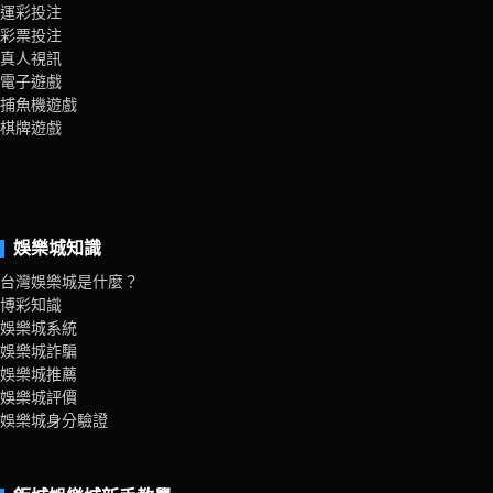
運彩投注
組
彩票投注
與
真人視訊
日
電子遊戲
韓
捕魚機遊戲
同
棋牌遊戲
組
拚
八
強
｜
娛樂城知識
比
台灣娛樂城是什麼？
賽
博彩知識
時
娛樂城系統
間
娛樂城詐騙
與
娛樂城推薦
對
娛樂城評價
戰
娛樂城身分驗證
分
析
懶