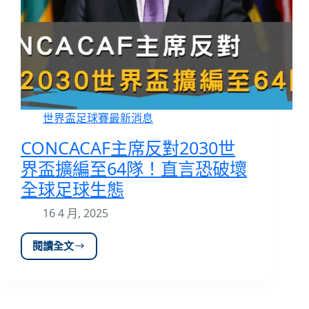
新
動
向
一
次
看
世界盃足球賽最新消息
CONCACAF主席反對2030世
界盃擴編至64隊！直言恐破壞
全球足球生態
16 4 月, 2025
閱讀全文
CONCACAF
主
席
反