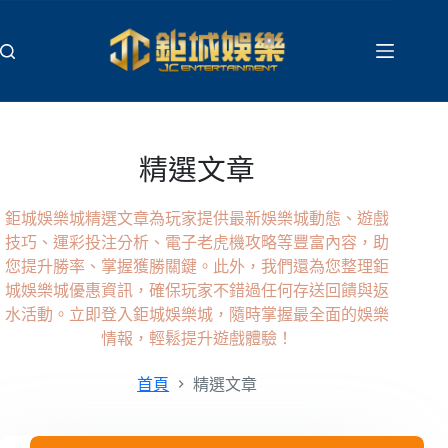
跳
至
主
要
內
容
精選文章
鉅城娛樂城精選文章為玩家提供最新娛樂城動態、遊戲
技巧、運彩投注分析、電子老虎機攻略等豐富內容，助
您提升勝率、掌握獲勝關鍵。此外，我們還為您整理鉅
城娛樂城優惠資訊，確保玩家不錯過任何存送回饋與返
水活動。立即登入鉅城娛樂城，隨時掌握最全面的娛樂
情報，輕鬆提升遊戲體驗！
首頁
精選文章