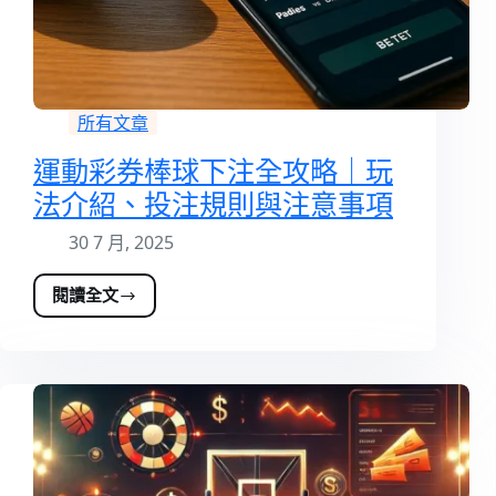
程、
賽
程
資
訊
所有文章
一
次
運動彩券棒球下注全攻略｜玩
看！
法介紹、投注規則與注意事項
30 7 月, 2025
閱讀全文
運
動
彩
券
棒
球
下
注