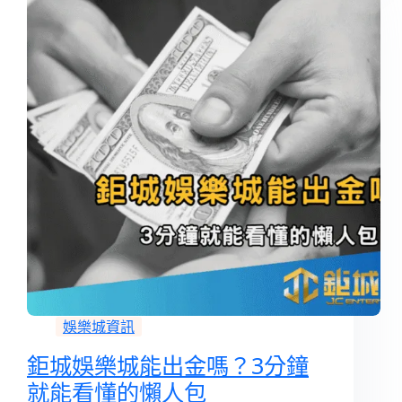
金
合
法
嗎？
為
何
越
來
越
多
人
選
擇
線
上
博
娛樂城資訊
弈？
鉅城娛樂城能出金嗎？3分鐘
就能看懂的懶人包