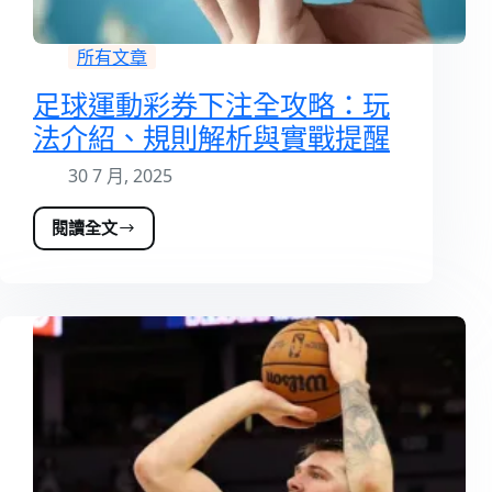
所有文章
足球運動彩券下注全攻略：玩
法介紹、規則解析與實戰提醒
30 7 月, 2025
閱讀全文
足
球
運
動
彩
券
下
注
全
攻
略：