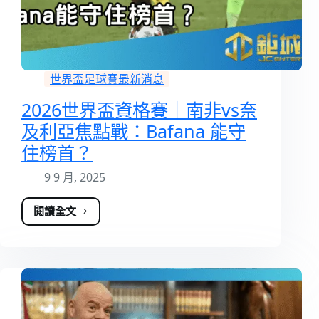
懶
人
包
世界盃足球賽最新消息
2026世界盃資格賽｜南非vs奈
及利亞焦點戰：Bafana 能守
住榜首？
9 9 月, 2025
閱讀全文
2026
世
界
盃
資
格
賽