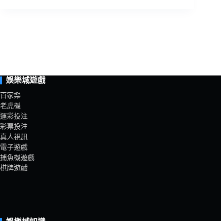
新】
德
州
撲
克
規
則、
娛樂城遊戲
玩
百家樂
法
老虎機
這
運彩投注
樣
彩票投注
學
真人視訊
最
電子遊戲
上
捕魚機遊戲
手！
棋牌遊戲
從
規
則、
術
語