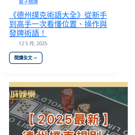
電子棋牌
在
起
《德州撲克術語大全》從新手
跑
到高手一次看懂位置、操作與
點！
發牌術語！
12 5 月, 2025
閱讀全文
《德
州
撲
克
術
語
大
全》
從
新
手
到