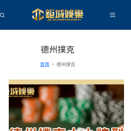
跳
至
主
要
內
容
德州撲克
首頁
德州撲克