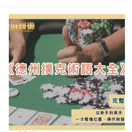
你
一
直
搞
錯！
德
州
撲
克
大
小
這
樣
才
對，
新
手
學
會
贏